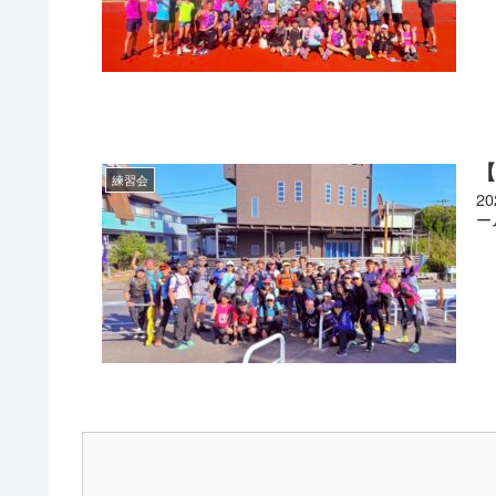
【
練習会
2
ー