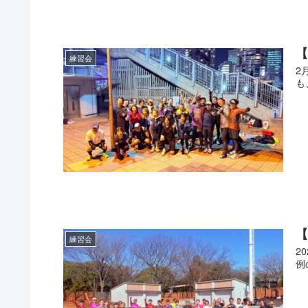
練習会
2
も
練習会
2
例