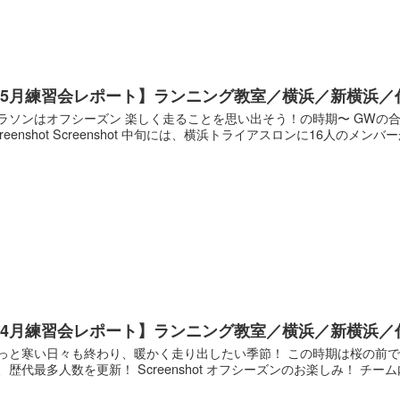
【5月練習会レポート】ランニング教室／横浜／新横浜／
ラソンはオフシーズン 楽しく走ることを思い出そう！の時期〜 GWの
creenshot Screenshot 中旬には、横浜トライアスロンに16人のメンバーが
【4月練習会レポート】ランニング教室／横浜／新横浜／
っと寒い日々も終わり、暖かく走り出したい季節！ この時期は桜の前で
、歴代最多人数を更新！ Screenshot オフシーズンのお楽しみ！ チーム内