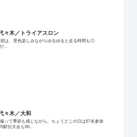
代々木／トライアスロン
合宿は、景色楽しみながらゆるゆると走る時間も◎
...
代々木／大和
撮って季節も感じながら。ちょうどこの日は57名参加
駅伝大会も50...