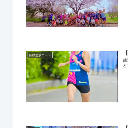
【
目標達成ロード
練
と