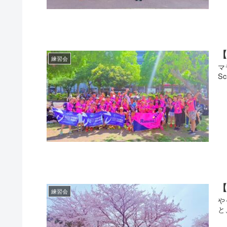
練習会
マ
S
練習会
や
と