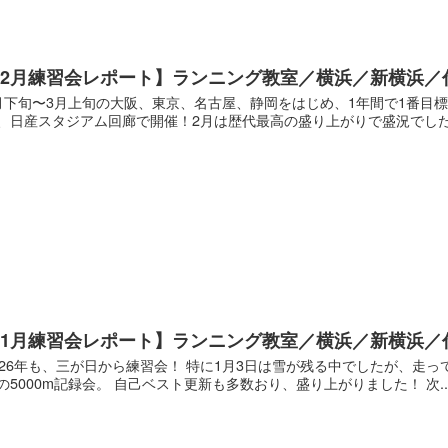
【2月練習会レポート】ランニング教室／横浜／新横浜／
月下旬〜3月上旬の大阪、東京、名古屋、静岡をはじめ、1年間で1番目
、日産スタジアム回廊で開催！2月は歴代最高の盛り上がりで盛況でした！ Scre
【1月練習会レポート】ランニング教室／横浜／新横浜／
026年も、三が日から練習会！ 特に1月3日は雪が残る中でしたが、走って今
の5000m記録会。 自己ベスト更新も多数おり、盛り上がりました！ 次..