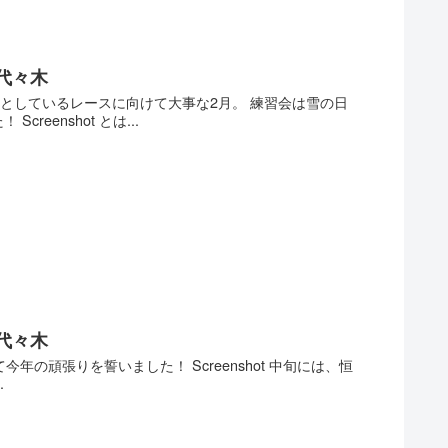
代々木
標としているレースに向けて大事な2月。 練習会は雪の日
enshot とは...
代々木
年の頑張りを誓いました！ Screenshot 中旬には、恒
.