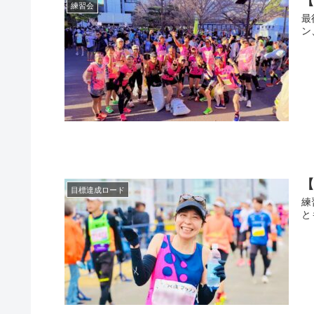
練習会
最
ン
目標達成ロード
練
と